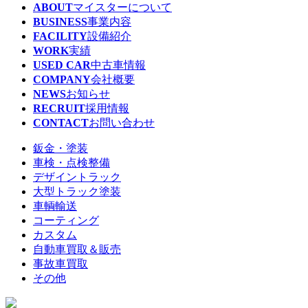
ABOUT
マイスターについて
BUSINESS
事業内容
FACILITY
設備紹介
WORK
実績
USED CAR
中古車情報
COMPANY
会社概要
NEWS
お知らせ
RECRUIT
採用情報
CONTACT
お問い合わせ
鈑金・塗装
車検・点検整備
デザイントラック
大型トラック塗装
車輌輸送
コーティング
カスタム
自動車買取＆販売
事故車買取
その他