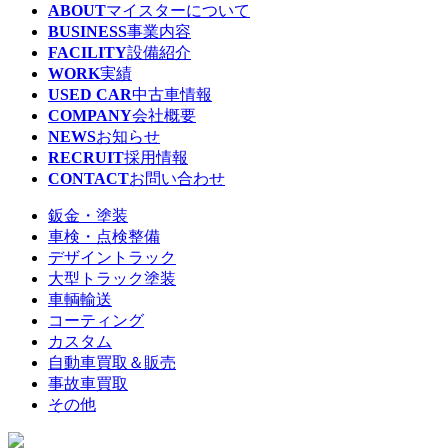
ABOUT
マイスターについて
BUSINESS
事業内容
FACILITY
設備紹介
WORK
実績
USED CAR
中古車情報
COMPANY
会社概要
NEWS
お知らせ
RECRUIT
採用情報
CONTACT
お問い合わせ
鈑金・塗装
車検・点検整備
デザイントラック
大型トラック塗装
車輌輸送
コーティング
カスタム
自動車買取＆販売
事故車買取
その他