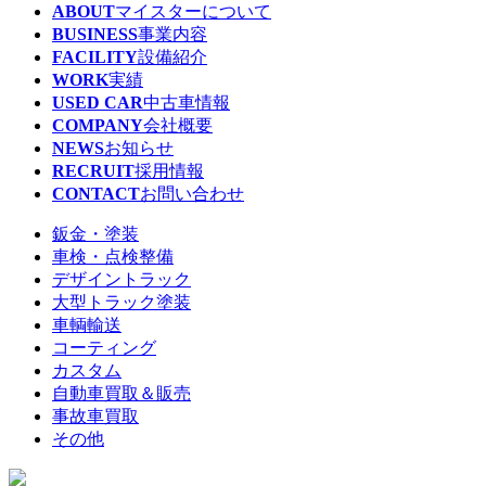
ABOUT
マイスターについて
BUSINESS
事業内容
FACILITY
設備紹介
WORK
実績
USED CAR
中古車情報
COMPANY
会社概要
NEWS
お知らせ
RECRUIT
採用情報
CONTACT
お問い合わせ
鈑金・塗装
車検・点検整備
デザイントラック
大型トラック塗装
車輌輸送
コーティング
カスタム
自動車買取＆販売
事故車買取
その他