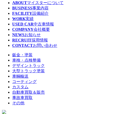
ABOUT
マイスターについて
BUSINESS
事業内容
FACILITY
設備紹介
WORK
実績
USED CAR
中古車情報
COMPANY
会社概要
NEWS
お知らせ
RECRUIT
採用情報
CONTACT
お問い合わせ
鈑金・塗装
車検・点検整備
デザイントラック
大型トラック塗装
車輌輸送
コーティング
カスタム
自動車買取＆販売
事故車買取
その他