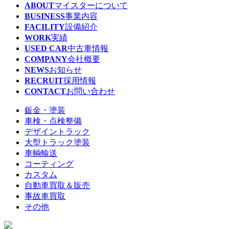
ABOUT
マイスターについて
BUSINESS
事業内容
FACILITY
設備紹介
WORK
実績
USED CAR
中古車情報
COMPANY
会社概要
NEWS
お知らせ
RECRUIT
採用情報
CONTACT
お問い合わせ
鈑金・塗装
車検・点検整備
デザイントラック
大型トラック塗装
車輌輸送
コーティング
カスタム
自動車買取＆販売
事故車買取
その他