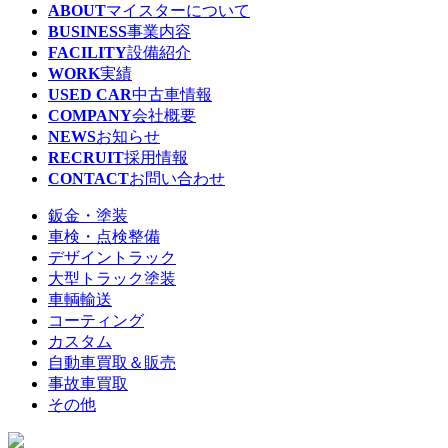
ABOUT
マイスターについて
BUSINESS
事業内容
FACILITY
設備紹介
WORK
実績
USED CAR
中古車情報
COMPANY
会社概要
NEWS
お知らせ
RECRUIT
採用情報
CONTACT
お問い合わせ
鈑金・塗装
車検・点検整備
デザイントラック
大型トラック塗装
車輌輸送
コーティング
カスタム
自動車買取＆販売
事故車買取
その他