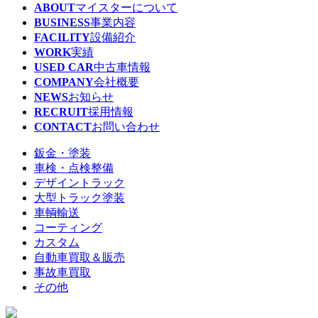
ABOUT
マイスターについて
BUSINESS
事業内容
FACILITY
設備紹介
WORK
実績
USED CAR
中古車情報
COMPANY
会社概要
NEWS
お知らせ
RECRUIT
採用情報
CONTACT
お問い合わせ
鈑金・塗装
車検・点検整備
デザイントラック
大型トラック塗装
車輌輸送
コーティング
カスタム
自動車買取＆販売
事故車買取
その他