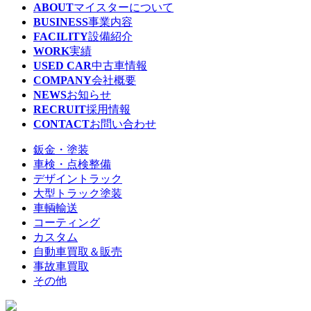
ABOUT
マイスターについて
BUSINESS
事業内容
FACILITY
設備紹介
WORK
実績
USED CAR
中古車情報
COMPANY
会社概要
NEWS
お知らせ
RECRUIT
採用情報
CONTACT
お問い合わせ
鈑金・塗装
車検・点検整備
デザイントラック
大型トラック塗装
車輌輸送
コーティング
カスタム
自動車買取＆販売
事故車買取
その他