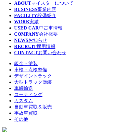
ABOUT
マイスターについて
BUSINESS
事業内容
FACILITY
設備紹介
WORK
実績
USED CAR
中古車情報
COMPANY
会社概要
NEWS
お知らせ
RECRUIT
採用情報
CONTACT
お問い合わせ
鈑金・塗装
車検・点検整備
デザイントラック
大型トラック塗装
車輌輸送
コーティング
カスタム
自動車買取＆販売
事故車買取
その他