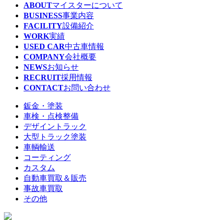
ABOUT
マイスターについて
BUSINESS
事業内容
FACILITY
設備紹介
WORK
実績
USED CAR
中古車情報
COMPANY
会社概要
NEWS
お知らせ
RECRUIT
採用情報
CONTACT
お問い合わせ
鈑金・塗装
車検・点検整備
デザイントラック
大型トラック塗装
車輌輸送
コーティング
カスタム
自動車買取＆販売
事故車買取
その他