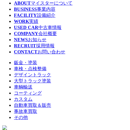
ABOUT
マイスターについて
BUSINESS
事業内容
FACILITY
設備紹介
WORK
実績
USED CAR
中古車情報
COMPANY
会社概要
NEWS
お知らせ
RECRUIT
採用情報
CONTACT
お問い合わせ
鈑金・塗装
車検・点検整備
デザイントラック
大型トラック塗装
車輌輸送
コーティング
カスタム
自動車買取＆販売
事故車買取
その他