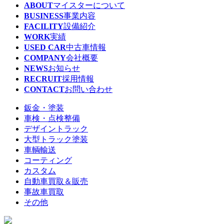
ABOUT
マイスターについて
BUSINESS
事業内容
FACILITY
設備紹介
WORK
実績
USED CAR
中古車情報
COMPANY
会社概要
NEWS
お知らせ
RECRUIT
採用情報
CONTACT
お問い合わせ
鈑金・塗装
車検・点検整備
デザイントラック
大型トラック塗装
車輌輸送
コーティング
カスタム
自動車買取＆販売
事故車買取
その他