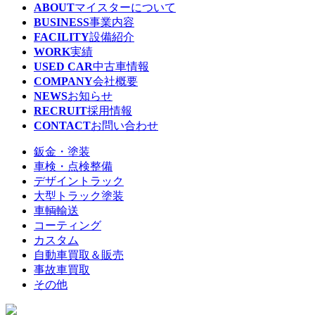
ABOUT
マイスターについて
BUSINESS
事業内容
FACILITY
設備紹介
WORK
実績
USED CAR
中古車情報
COMPANY
会社概要
NEWS
お知らせ
RECRUIT
採用情報
CONTACT
お問い合わせ
鈑金・塗装
車検・点検整備
デザイントラック
大型トラック塗装
車輌輸送
コーティング
カスタム
自動車買取＆販売
事故車買取
その他