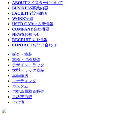
ABOUT
マイスターについて
BUSINESS
事業内容
FACILITY
設備紹介
WORK
実績
USED CAR
中古車情報
COMPANY
会社概要
NEWS
お知らせ
RECRUIT
採用情報
CONTACT
お問い合わせ
鈑金・塗装
車検・点検整備
デザイントラック
大型トラック塗装
車輌輸送
コーティング
カスタム
自動車買取＆販売
事故車買取
その他