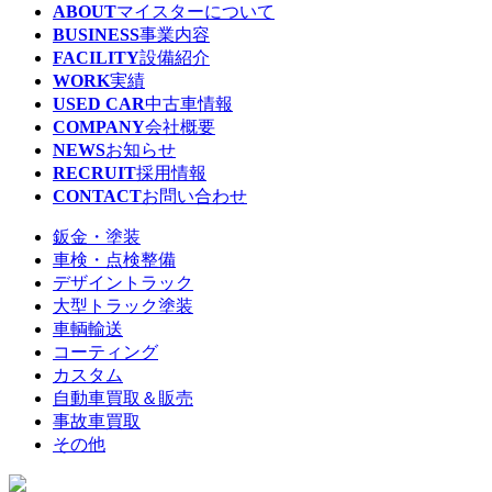
ABOUT
マイスターについて
BUSINESS
事業内容
FACILITY
設備紹介
WORK
実績
USED CAR
中古車情報
COMPANY
会社概要
NEWS
お知らせ
RECRUIT
採用情報
CONTACT
お問い合わせ
鈑金・塗装
車検・点検整備
デザイントラック
大型トラック塗装
車輌輸送
コーティング
カスタム
自動車買取＆販売
事故車買取
その他