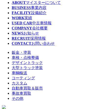
ABOUT
マイスターについて
BUSINESS
事業内容
FACILITY
設備紹介
WORK
実績
USED CAR
中古車情報
COMPANY
会社概要
NEWS
お知らせ
RECRUIT
採用情報
CONTACT
お問い合わせ
鈑金・塗装
車検・点検整備
デザイントラック
大型トラック塗装
車輌輸送
コーティング
カスタム
自動車買取＆販売
事故車買取
その他