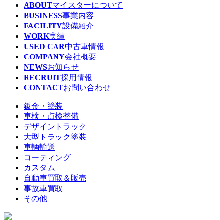
ABOUT
マイスターについて
BUSINESS
事業内容
FACILITY
設備紹介
WORK
実績
USED CAR
中古車情報
COMPANY
会社概要
NEWS
お知らせ
RECRUIT
採用情報
CONTACT
お問い合わせ
鈑金・塗装
車検・点検整備
デザイントラック
大型トラック塗装
車輌輸送
コーティング
カスタム
自動車買取＆販売
事故車買取
その他