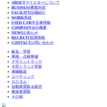
ABOUT
マイスターについて
BUSINESS
事業内容
FACILITY
設備紹介
WORK
実績
USED CAR
中古車情報
COMPANY
会社概要
NEWS
お知らせ
RECRUIT
採用情報
CONTACT
お問い合わせ
鈑金・塗装
車検・点検整備
デザイントラック
大型トラック塗装
車輌輸送
コーティング
カスタム
自動車買取＆販売
事故車買取
その他