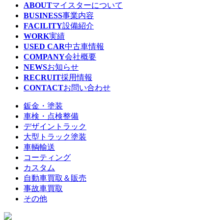
ABOUT
マイスターについて
BUSINESS
事業内容
FACILITY
設備紹介
WORK
実績
USED CAR
中古車情報
COMPANY
会社概要
NEWS
お知らせ
RECRUIT
採用情報
CONTACT
お問い合わせ
鈑金・塗装
車検・点検整備
デザイントラック
大型トラック塗装
車輌輸送
コーティング
カスタム
自動車買取＆販売
事故車買取
その他