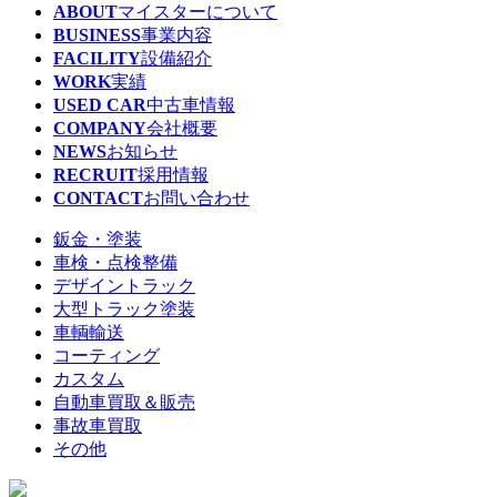
ABOUT
マイスターについて
BUSINESS
事業内容
FACILITY
設備紹介
WORK
実績
USED CAR
中古車情報
COMPANY
会社概要
NEWS
お知らせ
RECRUIT
採用情報
CONTACT
お問い合わせ
鈑金・塗装
車検・点検整備
デザイントラック
大型トラック塗装
車輌輸送
コーティング
カスタム
自動車買取＆販売
事故車買取
その他