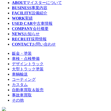
ABOUT
マイスターについて
BUSINESS
事業内容
FACILITY
設備紹介
WORK
実績
USED CAR
中古車情報
COMPANY
会社概要
NEWS
お知らせ
RECRUIT
採用情報
CONTACT
お問い合わせ
鈑金・塗装
車検・点検整備
デザイントラック
大型トラック塗装
車輌輸送
コーティング
カスタム
自動車買取＆販売
事故車買取
その他