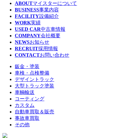
ABOUT
マイスターについて
BUSINESS
事業内容
FACILITY
設備紹介
WORK
実績
USED CAR
中古車情報
COMPANY
会社概要
NEWS
お知らせ
RECRUIT
採用情報
CONTACT
お問い合わせ
鈑金・塗装
車検・点検整備
デザイントラック
大型トラック塗装
車輌輸送
コーティング
カスタム
自動車買取＆販売
事故車買取
その他