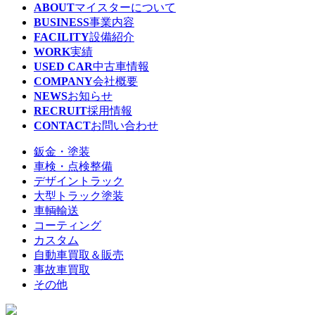
ABOUT
マイスターについて
BUSINESS
事業内容
FACILITY
設備紹介
WORK
実績
USED CAR
中古車情報
COMPANY
会社概要
NEWS
お知らせ
RECRUIT
採用情報
CONTACT
お問い合わせ
鈑金・塗装
車検・点検整備
デザイントラック
大型トラック塗装
車輌輸送
コーティング
カスタム
自動車買取＆販売
事故車買取
その他