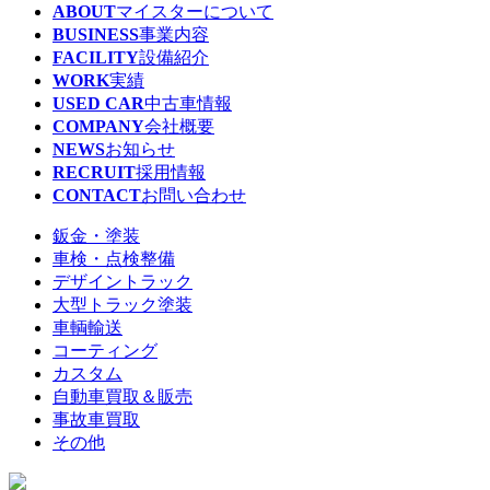
ABOUT
マイスターについて
BUSINESS
事業内容
FACILITY
設備紹介
WORK
実績
USED CAR
中古車情報
COMPANY
会社概要
NEWS
お知らせ
RECRUIT
採用情報
CONTACT
お問い合わせ
鈑金・塗装
車検・点検整備
デザイントラック
大型トラック塗装
車輌輸送
コーティング
カスタム
自動車買取＆販売
事故車買取
その他